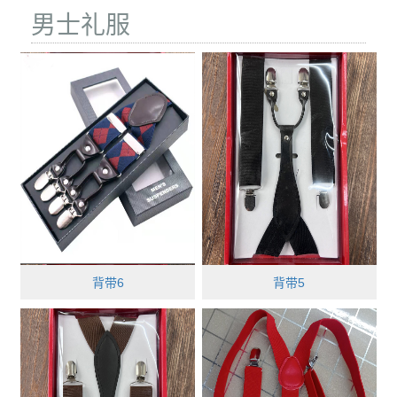
男士礼服
背带6
背带5