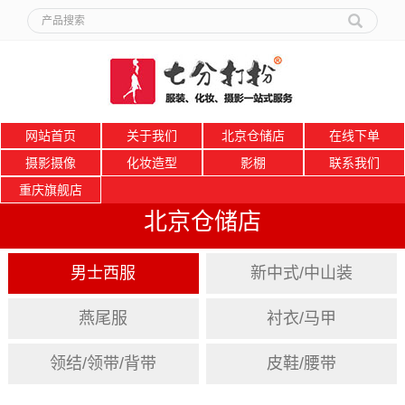
网站首页
关于我们
北京仓储店
在线下单
摄影摄像
化妆造型
影棚
联系我们
重庆旗舰店
北京仓储店
男士西服
新中式/中山装
燕尾服
衬衣/马甲
领结/领带/背带
皮鞋/腰带