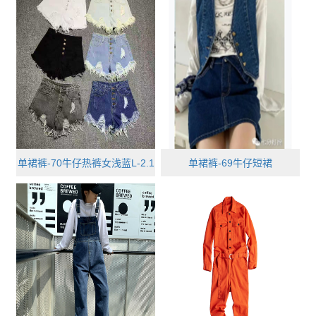
单裙裤-70牛仔热裤女浅蓝L-2.1
单裙裤-69牛仔短裙