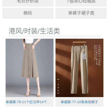
毛衣针织类
T恤背心短袖类
棉袄
单裤子裙子类
港风/时装/生活类
单裙裤-78-11个红马甲14个裙子
单裙裤-77-10条休闲裤子