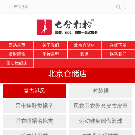
网站首页
关于我们
北京仓储店
在线下单
摄影摄像
化妆造型
影棚
联系我们
重庆旗舰店
北京仓储店
复古港风
时装裙
吊带挂脖类裙子
风衣卫衣外套皮衣皮草
睡衣睡裙浴袍类
运动健身瑜伽篮球