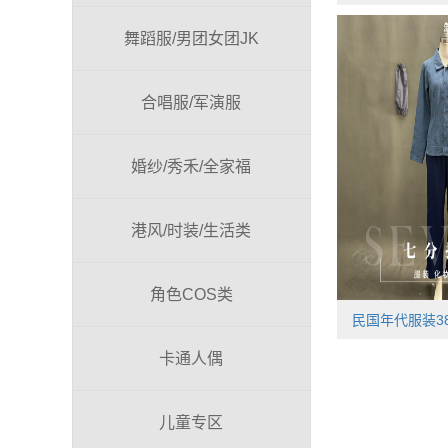
舞蹈服/男团女团JK
合唱服/军演服
婚纱/秀禾/全家福
港风/时装/生活类
角色COS类
民国年代服装38
卡通人偶
儿童专区