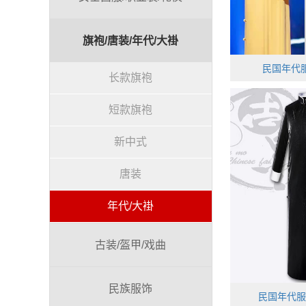
旗袍/唐装/年代/大褂
民国年代服
长款旗袍
短款旗袍
新中式
唐装
年代/大褂
古装/盔甲/戏曲
民族服饰
民国年代服装