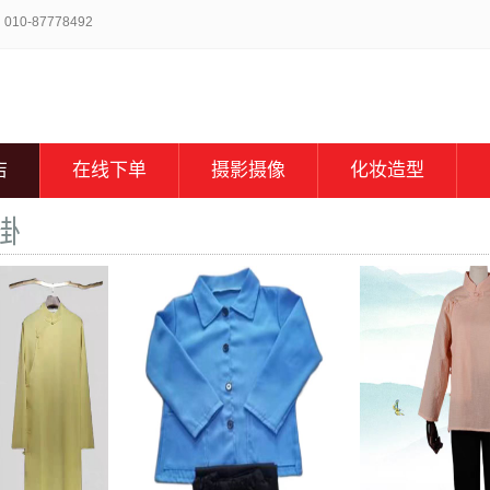
-87778492
店
在线下单
摄影摄像
化妆造型
褂