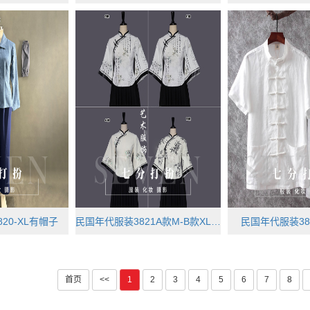
20-XL有帽子
民国年代服装3821A款M-B款XL-C款XX···
民国年代服装3858
首页
<<
1
2
3
4
5
6
7
8