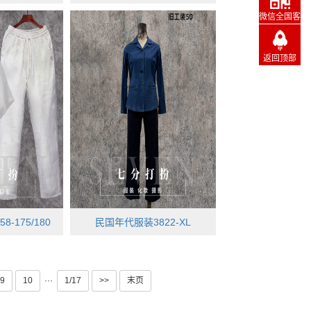
微信全国客
服
返回顶部
-175/180
民国年代服装3822-XL
9
10
···
1/17
>>
末页