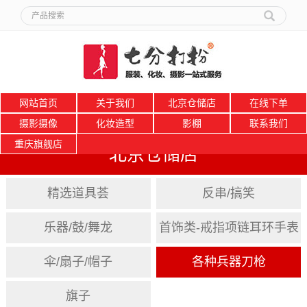
网站首页
关于我们
北京仓储店
在线下单
摄影摄像
化妆造型
影棚
联系我们
重庆旗舰店
北京仓储店
精选道具荟
反串/搞笑
乐器/鼓/舞龙
首饰类-戒指项链耳环手表
伞/扇子/帽子
各种兵器刀枪
旗子