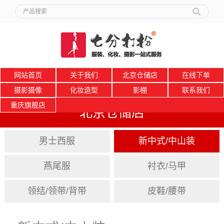
网站首页
关于我们
北京仓储店
在线下单
摄影摄像
化妆造型
影棚
联系我们
重庆旗舰店
北京仓储店
男士西服
新中式/中山装
燕尾服
衬衣/马甲
领结/领带/背带
皮鞋/腰带