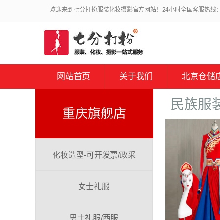
欢迎来到七分打扮服装化妆摄影官方网站！24小时全国客服热线：010
网站首页
关于我们
北京仓储
民族服
重庆旗舰店
化妆造型-可开发票/政采
女士礼服
男士礼服/西服