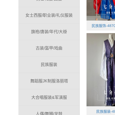
女士西服/职业装/礼仪服装
民族服饰-4870
旗袍/唐装/年代/大褂
古装/盔甲/戏曲
民族服装
舞蹈服JK制服洛丽塔
大合唱服装&军演服
民族服装-48
人偶/舞狮/龙鼓