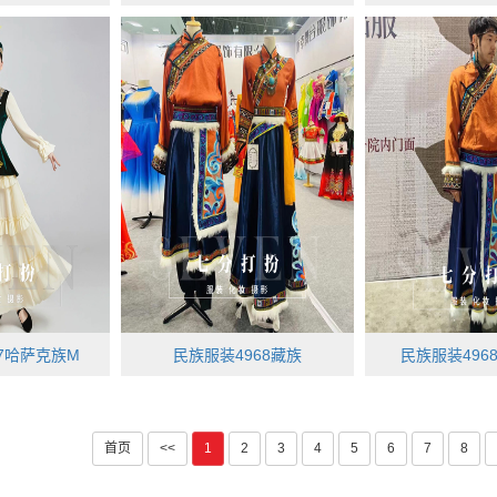
7哈萨克族M
民族服装4968藏族
民族服装496
首页
<<
1
2
3
4
5
6
7
8