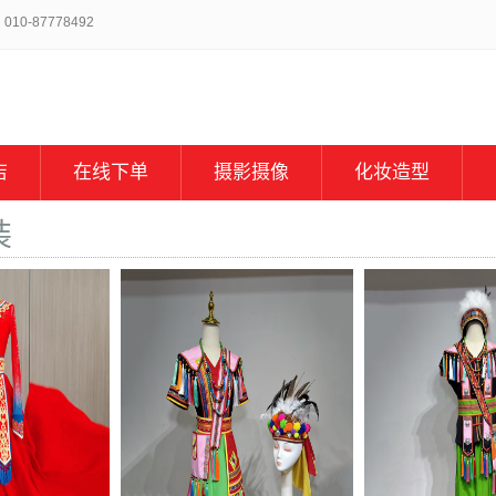
-87778492
店
在线下单
摄影摄像
化妆造型
装