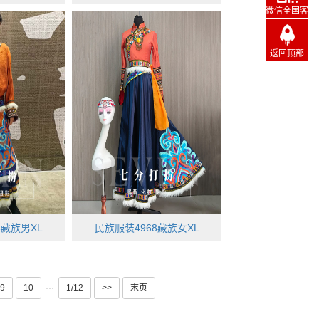
微信全国客
服
返回顶部
8藏族男XL
民族服装4968藏族女XL
9
10
···
1/12
>>
末页