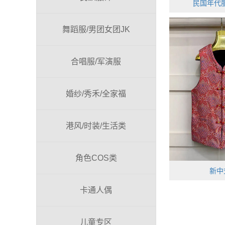
民国年代服
舞蹈服/男团女团JK
合唱服/军演服
婚纱/秀禾/全家福
港风/时装/生活类
角色COS类
新中
卡通人偶
儿童专区