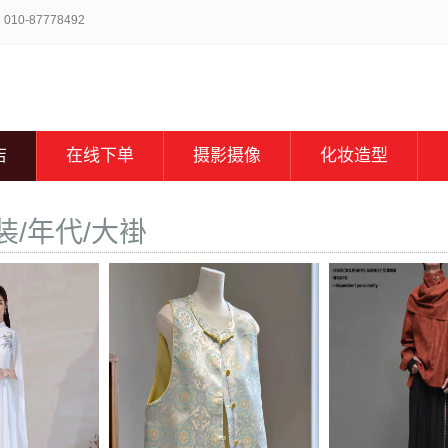
-87778492
店
在线下单
摄影摄像
化妆造型
装/年代/大褂