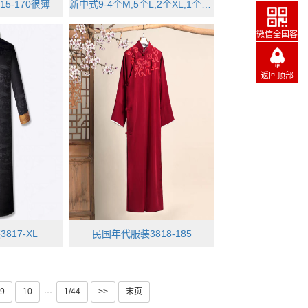
5-170很薄
新中式9-4个M,5个L,2个XL,1个XXL
话
微信全国客
服
返回顶部
817-XL
民国年代服装3818-185
9
10
···
1/44
>>
末页