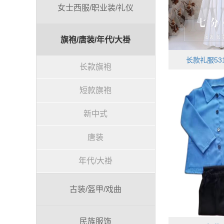
女士西服/职业装/礼仪
旗袍/唐装/年代/大褂
长款礼服531
长款旗袍
短款旗袍
新中式
唐装
年代/大褂
古装/盔甲/戏曲
民族服饰