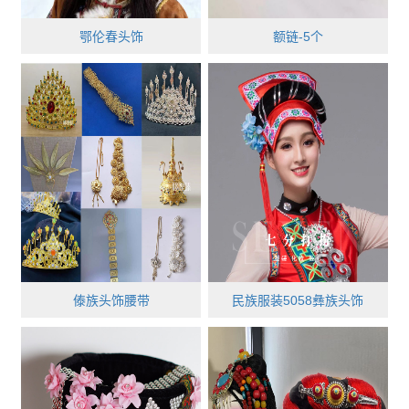
鄂伦春头饰
额链-5个
傣族头饰腰带
民族服装5058彝族头饰