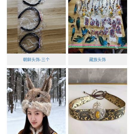
朝鲜头饰-三个
藏族头饰