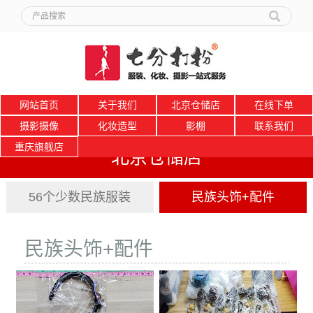
网站首页
关于我们
北京仓储店
在线下单
摄影摄像
化妆造型
影棚
联系我们
重庆旗舰店
北京仓储店
56个少数民族服装
民族头饰+配件
民族头饰+配件