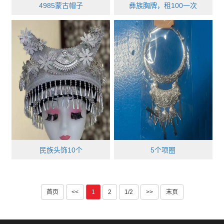
4985蒙古帽子
彝族胸牌，租100一次
民族头饰10个
5个项圈
首页
<<
1
2
1/2
>>
末页