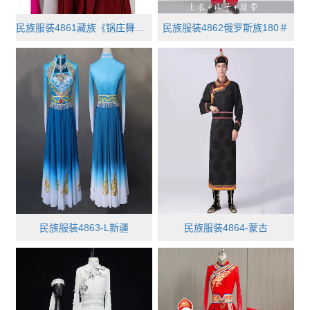
民族服装4861藏族《锅庄舞》8套男：···
民族服装4862俄罗斯族180＃
民族服装4863-L新疆
民族服装4864-蒙古