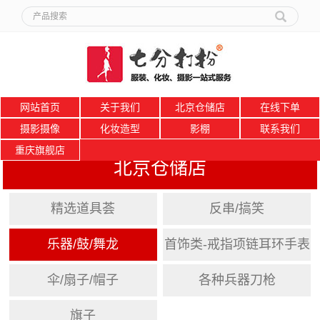
网站首页
关于我们
北京仓储店
在线下单
摄影摄像
化妆造型
影棚
联系我们
重庆旗舰店
北京仓储店
精选道具荟
反串/搞笑
乐器/鼓/舞龙
首饰类-戒指项链耳环手表
伞/扇子/帽子
各种兵器刀枪
旗子