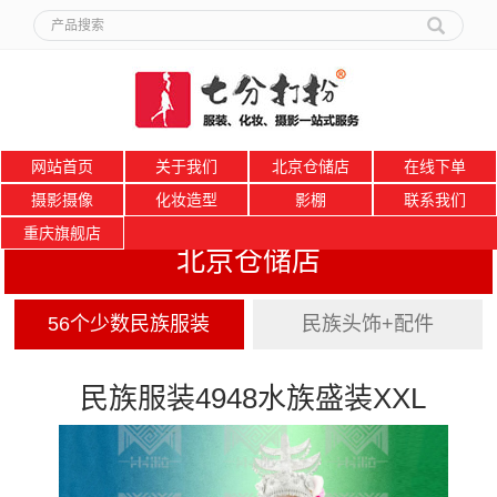
网站首页
关于我们
北京仓储店
在线下单
摄影摄像
化妆造型
影棚
联系我们
重庆旗舰店
北京仓储店
56个少数民族服装
民族头饰+配件
民族服装4948水族盛装XXL