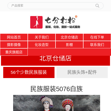
网站首页
关于我们
北京仓储店
在线下单
摄影摄像
化妆造型
影棚
联系我们
重庆旗舰店
北京仓储店
56个少数民族服装
民族头饰+配件
民族服装5076白族