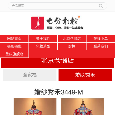
网站首页
关于我们
北京仓储店
在线下单
摄影摄像
化妆造型
影棚
联系我们
重庆旗舰店
北京仓储店
全家福
婚纱/秀禾
婚纱秀禾3449-M