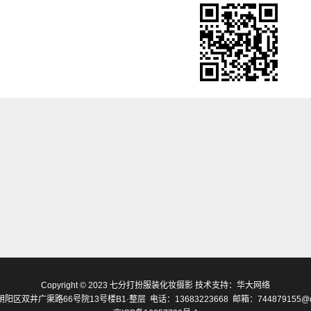
Copyright © 2023 七分打扮服装化妆摄影 技术支持：
华大网络
阳区双井广渠路66号院13号楼B1·整层 电话：13683223668 邮箱：744879155@q