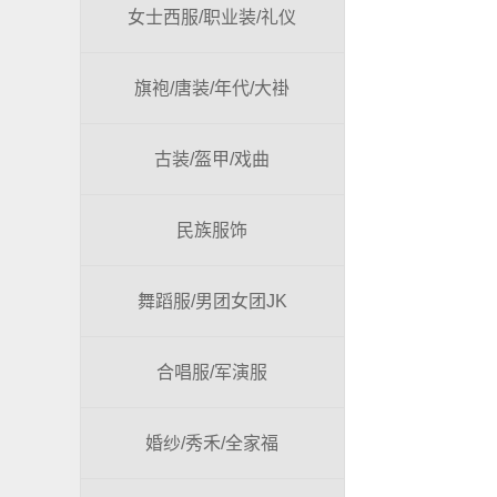
女士西服/职业装/礼仪
旗袍/唐装/年代/大褂
古装/盔甲/戏曲
民族服饰
舞蹈服/男团女团JK
合唱服/军演服
婚纱/秀禾/全家福