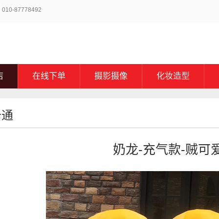
-87778492
店
在线下单
摄影摄像
化妆造型
卡通
奶龙-充气款-贼可