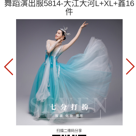
舞蹈演出服5814-大江大河L+XL+鑫16
件
扫描二维码分享