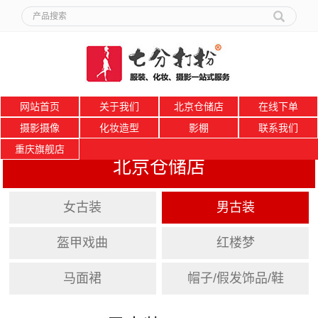
网站首页
关于我们
北京仓储店
在线下单
摄影摄像
化妆造型
影棚
联系我们
重庆旗舰店
北京仓储店
女古装
男古装
盔甲戏曲
红楼梦
马面裙
帽子/假发饰品/鞋