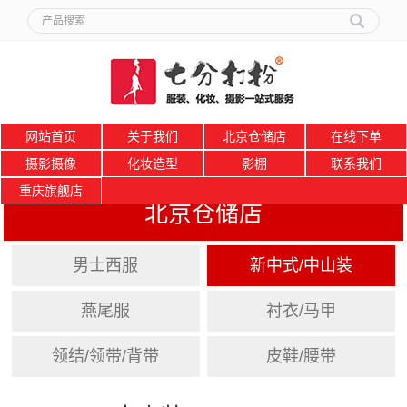
网站首页
关于我们
北京仓储店
在线下单
摄影摄像
化妆造型
影棚
联系我们
重庆旗舰店
北京仓储店
男士西服
新中式/中山装
燕尾服
衬衣/马甲
领结/领带/背带
皮鞋/腰带