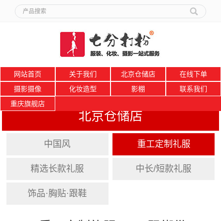
网站首页
关于我们
北京仓储店
在线下单
摄影摄像
化妆造型
影棚
联系我们
重庆旗舰店
北京仓储店
中国风
重工定制礼服
精选长款礼服
中长/短款礼服
饰品·胸贴·跟鞋