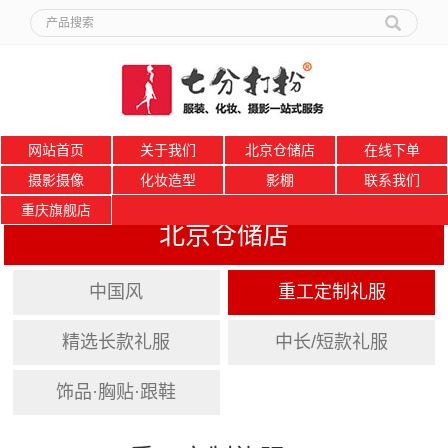
网站首页
关于我们
北京仓储店
在线下单
摄影摄像
化妆造型
影棚
联系我们
重庆旗舰店
北京仓储店
中国风
重工定制礼服
精选长款礼服
中长/短款礼服
饰品·胸贴·跟鞋