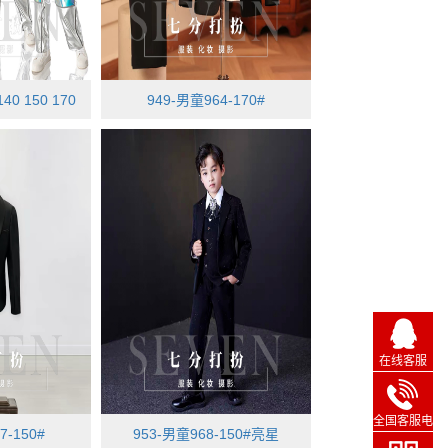
0 150 170
949-男童964-170#
在线客服
全国客服电
7-150#
953-男童968-150#亮星
话