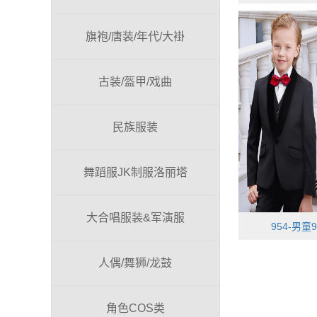
旗袍/唐装/年代/大褂
古装/盔甲/戏曲
民族服装
舞蹈服JK制服洛丽塔
大合唱服装&军演服
954-男童9
人偶/舞狮/龙鼓
角色COS类