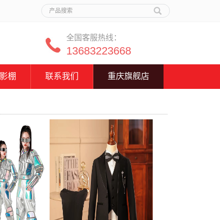
全国客服热线：
13683223668
影棚
联系我们
重庆旗舰店