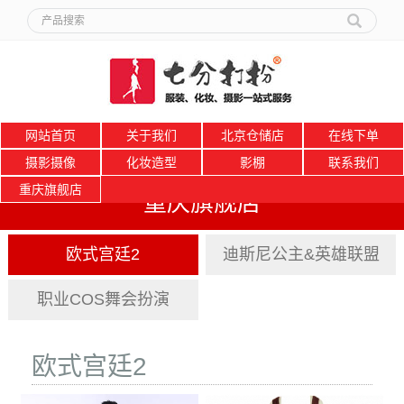
网站首页
关于我们
北京仓储店
在线下单
摄影摄像
化妆造型
影棚
联系我们
重庆旗舰店
重庆旗舰店
欧式宫廷2
迪斯尼公主&英雄联盟
职业COS舞会扮演
欧式宫廷2