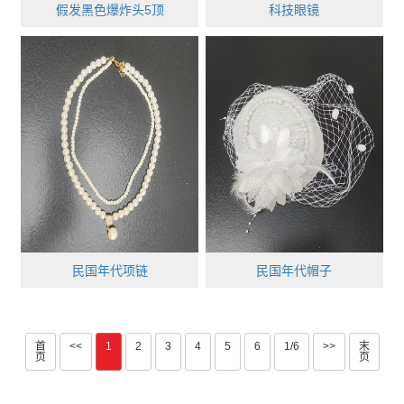
假发黑色爆炸头5顶
科技眼镜
民国年代项链
民国年代帽子
首
<<
1
2
3
4
5
6
1/6
>>
末
页
页