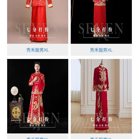
秀禾服男XL
秀禾服男XL