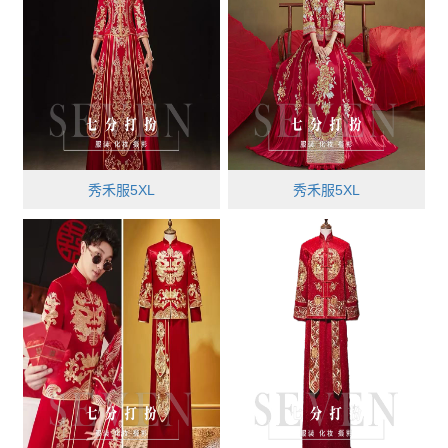
秀禾服5XL
秀禾服5XL