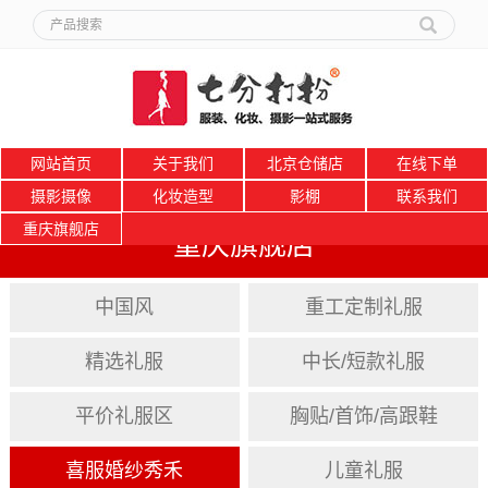
网站首页
关于我们
北京仓储店
在线下单
摄影摄像
化妆造型
影棚
联系我们
重庆旗舰店
重庆旗舰店
中国风
重工定制礼服
精选礼服
中长/短款礼服
平价礼服区
胸贴/首饰/高跟鞋
喜服婚纱秀禾
儿童礼服